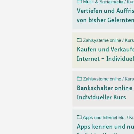
Ortsvertretungen Laufental
Hitze-Hotline
Sprachen
Multi- & Socialmedia / Ku
Infobus «mobil bi dir»
Weitere 
Vertiefen und Auffr
Altersstrategien und Leitbilder
Digital Café
von bisher Gelerntem
NFT-Kollektion
AGB
Beratung und Begegnung
Privatstunden und Support
Digitale Kompetenz für Ältere
QR-Einzahlungsschein
Zahlsysteme online / Kurs
Anleitung für Online Unterricht
Kaufen und Verkauf
Internet – Individuel
Zahlsysteme online / Kurs
Bankschalter online
Individueller Kurs
Apps und Internet etc. / K
Apps kennen und nu