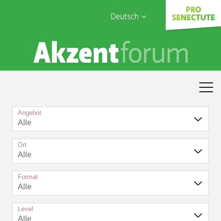
Deutsch
English
Sophia Care
Français
Türk
Italiano
Angebot
Alle
Ort
Alle
Format
Alle
Level
Alle