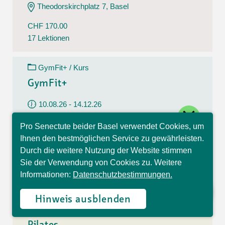
Theodorskirchplatz 7, Basel
CHF 170.00
17 Lektionen
GymFit+ / Kurs
GymFit+
10.08.26 - 14.12.26
close
Montag
Pro Senectute beider Basel verwendet Cookies, um
09:30 - 10:30 Uhr
Hallo, ich bin Sophia und
Ihnen den bestmöglichen Service zu gewährleisten.
beantworte gerne Ihre
Belchenstrasse 15, Basel
Durch die weitere Nutzung der Website stimmen
Fragen.
Sie der Verwendung von Cookies zu. Weitere
CHF 170.00
Informationen:
Datenschutzbestimmungen.
17 Lektionen
Hinweis ausblenden
Pilates / Kurs