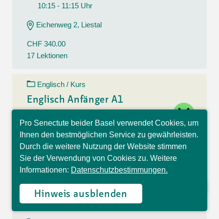
10:15 - 11:15 Uhr
Eichenweg 2, Liestal
CHF 340.00
17 Lektionen
Englisch / Kurs
Englisch Anfänger A1
close
11.08.26 - 15.12.26
Pro Senectute beider Basel verwendet Cookies, um
Hallo, ich bin Sophia und
Dienstag
Ihnen den bestmöglichen Service zu gewährleisten.
beantworte gerne Ihre
10:30 - 11:30 Uhr
Durch die weitere Nutzung der Website stimmen
Fragen.
Sie der Verwendung von Cookies zu. Weitere
Eichenweg 2, Liestal
Informationen:
Datenschutzbestimmungen.
CHF 340.00
17 Lektionen
Hinweis ausblenden