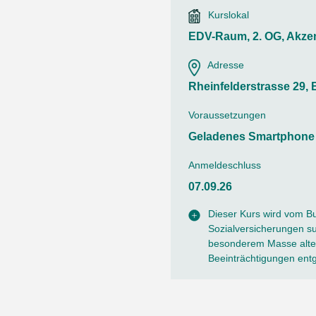
Ortsvertretungen Laufental
Hitze-Hotline
Sprachen
Kurslokal
Infobus «mobil bi dir»
Weitere 
Altersstrategien und Leitbilder
Digital Café
EDV-Raum, 2. OG, Akze
NFT-Kollektion
AGB
Beratung und Begegnung
Privatstunden und Support
Adresse
Digitale Kompetenz für Ältere
QR-Einzahlungsschein
Rheinfelderstrasse 29, 
Anleitung für Online Unterricht
Voraussetzungen
Geladenes Smartphone 
Anmeldeschluss
07.09.26
Dieser Kurs wird vom B
Sozialversicherungen sub
besonderem Masse alter
Beeinträchtigungen ent