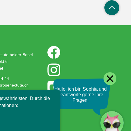
tute beider Basel
ld 6
el
close
44 44
prosenectute.ch
Hallo, ich bin Sophia und
beantworte gerne Ihre
ewährleisten. Durch die
Fragen.
mationen: