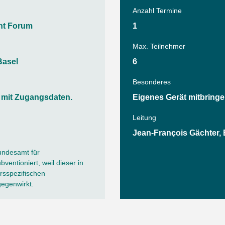
Tanz
Anzahl Termine
Wassersport
Angebote
nt Forum
1
AGB
Max. Teilnehmer
Basel
6
Besonderes
mit Zugangsdaten.
Eigenes Gerät mitbringe
Leitung
Jean-François Gächter, 
undesamt für
ventioniert, weil dieser in
sspezifischen
gegenwirkt.