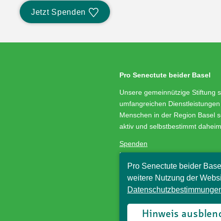
Jetzt Spenden
Pro Senectute beider Basel
Unsere gemeinnützige Stiftung s
umfangreichen Dienstleistungen 
Menschen in der Region Basel s
aktiv und selbstbestimmt dahei
Spenden
Medienservice
Pro Senectute beider Base
Stellenangebote
Impressum/Datenschutz
weitere Nutzung der Websi
Datenschutzbestimmungen
© Pro Senectute beider Basel, 
Hinweis ausblen