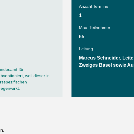
Sommerprogramm
Anzahl Termine
Tanz
Angebote
1
Wassersport
Max. Teilnehmer
AGB
65
Leitung
Marcus Schneider, Leite
Zweiges Basel sowie Au
undesamt für
ventioniert, weil dieser in
sspezifischen
gegenwirkt.
en.