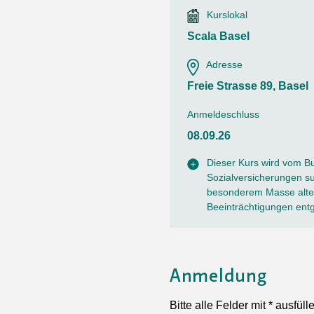
Ortsvertretungen Laufental
Hitze-Hotline
Sprachen
Kurslokal
Infobus «mobil bi dir»
Weitere 
Altersstrategien und Leitbilder
Digital Café
Scala Basel
NFT-Kollektion
AGB
Beratung und Begegnung
Privatstunden und Support
Adresse
Digitale Kompetenz für Ältere
QR-Einzahlungsschein
Freie Strasse 89, Basel
Anleitung für Online Unterricht
Anmeldeschluss
08.09.26
Dieser Kurs wird vom B
Sozialversicherungen sub
besonderem Masse alter
Beeinträchtigungen ent
Anmeldung
Bitte alle Felder mit * ausfüll