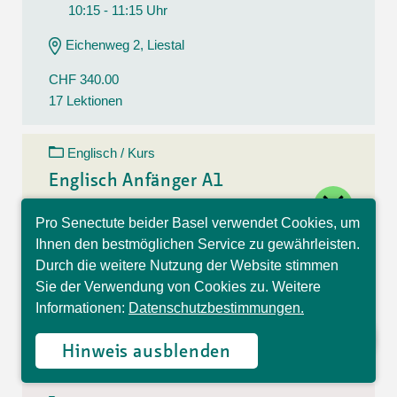
10:15 - 11:15 Uhr
Eichenweg 2, Liestal
CHF 340.00
17 Lektionen
Englisch / Kurs
Englisch Anfänger A1
close
11.08.26 - 15.12.26
Pro Senectute beider Basel verwendet Cookies, um
Hallo, ich bin Sophia und
Dienstag
Ihnen den bestmöglichen Service zu gewährleisten.
beantworte gerne Ihre
10:30 - 11:30 Uhr
Durch die weitere Nutzung der Website stimmen
Fragen.
Sie der Verwendung von Cookies zu. Weitere
Eichenweg 2, Liestal
Informationen:
Datenschutzbestimmungen.
CHF 340.00
17 Lektionen
Hinweis ausblenden