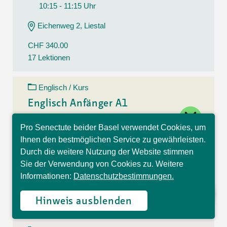
10:15 - 11:15 Uhr
Eichenweg 2, Liestal
CHF 340.00
17 Lektionen
Englisch / Kurs
Englisch Anfänger A1
close
11.08.26 - 15.12.26
Pro Senectute beider Basel verwendet Cookies, um
Hallo, ich bin Sophia und
Dienstag
Ihnen den bestmöglichen Service zu gewährleisten.
beantworte gerne Ihre
10:30 - 11:30 Uhr
Durch die weitere Nutzung der Website stimmen
Fragen.
Sie der Verwendung von Cookies zu. Weitere
Eichenweg 2, Liestal
Informationen:
Datenschutzbestimmungen.
CHF 340.00
17 Lektionen
Hinweis ausblenden