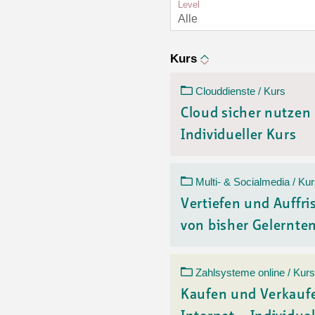
Ortsvertretungen Laufental
Hitze-Hotline
Sprachen
Level
Alle
Infobus «mobil bi dir»
Weitere 
Altersstrategien und Leitbilder
Digital Café
NFT-Kollektion
AGB
Beratung und Begegnung
Privatstunden und Support
Kurs
Digitale Kompetenz für Ältere
QR-Einzahlungsschein
Clouddienste / Kurs
Anleitung für Online Unterricht
Cloud sicher nutzen
Individueller Kurs
Multi- & Socialmedia / Ku
Vertiefen und Auffr
von bisher Gelerntem
Zahlsysteme online / Kurs
Kaufen und Verkauf