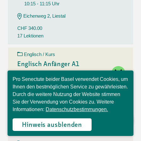
10:15 - 11:15 Uhr
Eichenweg 2, Liestal
CHF 340.00
17 Lektionen
Englisch / Kurs
Englisch Anfänger A1
close
11.08.26 - 15.12.26
Pro Senectute beider Basel verwendet Cookies, um
Hallo, ich bin Sophia und
Dienstag
Ihnen den bestmöglichen Service zu gewährleisten.
beantworte gerne Ihre
10:30 - 11:30 Uhr
Durch die weitere Nutzung der Website stimmen
Fragen.
Sie der Verwendung von Cookies zu. Weitere
Eichenweg 2, Liestal
Informationen:
Datenschutzbestimmungen.
CHF 340.00
17 Lektionen
Hinweis ausblenden