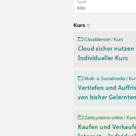
Ortsvertretungen Laufental
Hitze-Hotline
Sprachen
Level
Alle
Infobus «mobil bi dir»
Weitere 
Altersstrategien und Leitbilder
Digital Café
NFT-Kollektion
AGB
Beratung und Begegnung
Privatstunden und Support
Kurs
Digitale Kompetenz für Ältere
QR-Einzahlungsschein
Clouddienste / Kurs
Anleitung für Online Unterricht
Cloud sicher nutzen
Individueller Kurs
Multi- & Socialmedia / Ku
Vertiefen und Auffr
von bisher Gelerntem
Zahlsysteme online / Kurs
Kaufen und Verkauf