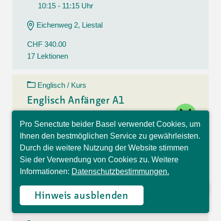
10:15 - 11:15 Uhr
Eichenweg 2, Liestal
CHF 340.00
17 Lektionen
Englisch / Kurs
Englisch Anfänger A1
close
11.08.26 - 15.12.26
Pro Senectute beider Basel verwendet Cookies, um
Hallo, ich bin Sophia und
Dienstag
Ihnen den bestmöglichen Service zu gewährleisten.
beantworte gerne Ihre
10:30 - 11:30 Uhr
Durch die weitere Nutzung der Website stimmen
Fragen.
Sie der Verwendung von Cookies zu. Weitere
Eichenweg 2, Liestal
Informationen:
Datenschutzbestimmungen.
CHF 340.00
17 Lektionen
Hinweis ausblenden