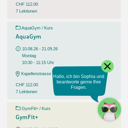
CHF 112.00
7 Lektionen
AquaGym / Kurs
AquaGym
10.08.26 - 21.09.26
Montag
close
10:30 - 11:15 Uhr
Kapellenstrasse 17, Basel
Hallo, ich bin Sophia und
beantworte gerne Ihre
CHF 112.00
Fragen.
7 Lektionen
GymFit+ / Kurs
GymFit+