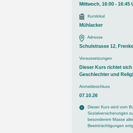
Ortsvertretungen Laufental
Hitze-Hotline
Sprachen
Mittwoch, 16:00 - 16:45 
Infobus «mobil bi dir»
Weitere 
Altersstrategien und Leitbilder
Digital Café
Kurslokal
NFT-Kollektion
AGB
Beratung und Begegnung
Privatstunden und Support
Mühlacker
Digitale Kompetenz für Ältere
QR-Einzahlungsschein
Adresse
Anleitung für Online Unterricht
Schulstrasse 12, Frenk
Voraussetzungen
Dieser Kurs richtet sic
Geschlechter und Relig
Anmeldeschluss
07.10.26
Dieser Kurs wird vom B
Sozialversicherungen sub
besonderem Masse alter
Beeinträchtigungen ent