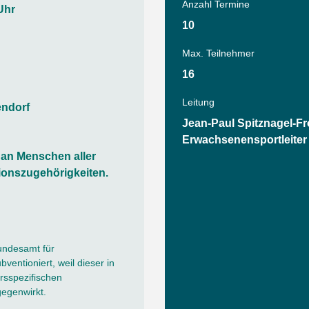
Tanz
Anzahl Termine
Uhr
Angebote
10
Wassersport
AGB
Max. Teilnehmer
16
Leitung
endorf
Jean-Paul Spitznagel-Fr
Erwachsenensportleiter
h an Menschen aller
ionszugehörigkeiten.
undesamt für
ventioniert, weil dieser in
sspezifischen
gegenwirkt.