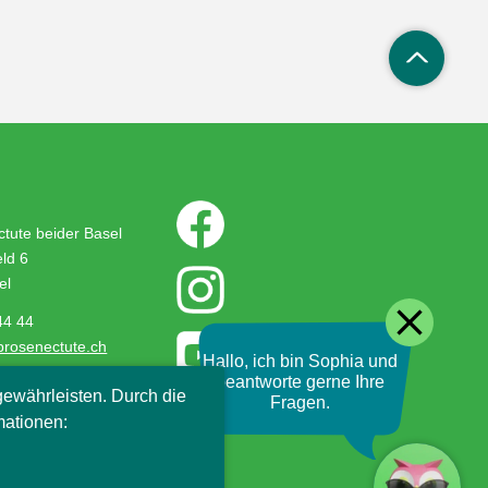
tute beider Basel
ld 6
el
close
44 44
prosenectute.ch
Hallo, ich bin Sophia und
beantworte gerne Ihre
ewährleisten. Durch die
Fragen.
mationen: