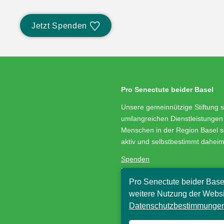
Jetzt Spenden
Pro Senectute beider Basel
Unsere gemeinnützige Stiftung s
umfangreichen Dienstleistungen 
Menschen in der Region Basel s
aktiv und selbstbestimmt dahei
Spenden
Medienservice
Pro Senectute beider Base
Stellenangebote
Impressum/Datenschutz
weitere Nutzung der Websi
Datenschutzbestimmungen
© Pro Senectute beider Basel, 