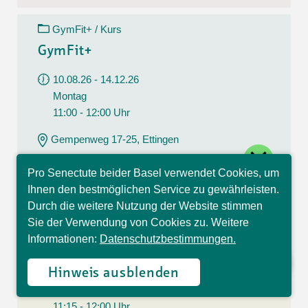
GymFit+ / Kurs
GymFit+
10.08.26 - 14.12.26
Montag
11:00 - 12:00 Uhr
Gempenweg 17-25, Ettingen
close
CHF 204.00
Pro Senectute beider Basel verwendet Cookies, um
17 Lektionen
Hallo, ich bin Sophia und
Ihnen den bestmöglichen Service zu gewährleisten.
beantworte gerne Ihre
Durch die weitere Nutzung der Website stimmen
Fragen.
Sie der Verwendung von Cookies zu. Weitere
AquaGym / Kurs
Informationen:
Datenschutzbestimmungen.
AquaGym
Hinweis ausblenden
10.08.26 - 21.09.26
Montag
11:15 - 12:00 Uhr