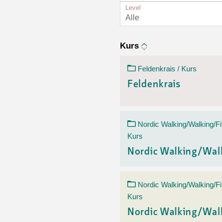
Ortsvertretungen Laufental
Hitze-Hotline
Sprachen
Level
Infobus «mobil bi dir»
Weitere 
Alle
Altersstrategien und Leitbilder
Digital Café
NFT-Kollektion
AGB
Beratung und Begegnung
Privatstunden und Support
Kurs
Digitale Kompetenz für Ältere
QR-Einzahlungsschein
Feldenkrais / Kurs
Anleitung für Online Unterricht
Feldenkrais
Nordic Walking/Walking/Fi
Kurs
Nordic Walking/Wal
Nordic Walking/Walking/Fi
Kurs
Nordic Walking/Wal