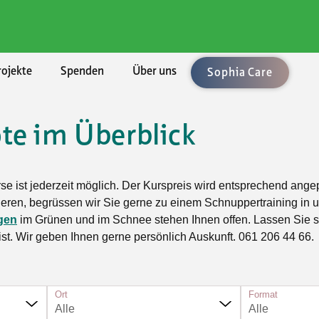
rojekte
Spenden
Über uns
Sophia Care
te im Überblick
chaften
ement
len
enden
ung
Rechtsberatung
Umzüge und Räumungen
Aktuell
BKB - Basler Kantonalbank
lärungen
uftrag
bote
sel-Landschaft
sbedingungen
Vorsorge/Docupass
Gartenarbeiten
Alle Angebote
urse ist jederzeit möglich. Der Kurspreis wird entsprechend ang
le Unterstützung
Technologien
sel-Stadt
Testament
Achtsamkeit
inieren, begrüssen wir Sie gerne zu einem Schnuppertraining in
gen
im Grünen und im Schnee stehen Ihnen offen. Lassen Sie s
sleistungen
ft, Natur, Kultur
n
icht
Testament-Konfigurator
Ballsport
 ist. Wir geben Ihnen gerne persönlich Auskunft. 061 206 44 66.
er
t und Spiel
hmen
Testament-Rechner
Fitness und Gymnastik
taltung
enossenschaften
Krafttraining im Fitnesscenter
n und Singen
Ort
Format
Outdoorsport
Alle
Alle