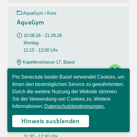
AquaGym / Kurs
AquaGym
10.08.26 - 21.09.26
Montag
11:15 - 12:00 Uhr
Kapellenstrasse 17, Basel
close
CHF 112.00
Pro Senectute beider Basel verwendet Cookies, um
7 Lektionen
Hallo, ich bin Sophia und
Ihnen den bestmöglichen Service zu gewährleisten.
beantworte gerne Ihre
Durch die weitere Nutzung der Website stimmen
Fragen.
Sie der Verwendung von Cookies zu. Weitere
Yoga / Kurs
Informationen:
Datenschutzbestimmungen.
Yoga
Hinweis ausblenden
10.08.26 - 21.09.26
Montag
11:30 - 12:30 Uhr