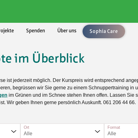
rojekte
Spenden
Über uns
Sophia Care
te im Überblick
chaften
ement
len
enden
ung
Rechtsberatung
Umzüge und Räumungen
Aktuell
BKB - Basler Kantonalbank
lärungen
uftrag
bote
sel-Landschaft
sbedingungen
Vorsorge/Docupass
Gartenarbeiten
Alle Angebote
urse ist jederzeit möglich. Der Kurspreis wird entsprechend ang
le Unterstützung
Technologien
sel-Stadt
Testament
Achtsamkeit
inieren, begrüssen wir Sie gerne zu einem Schnuppertraining in
gen
im Grünen und im Schnee stehen Ihnen offen. Lassen Sie s
sleistungen
ft, Natur, Kultur
n
icht
Testament-Konfigurator
Ballsport
 ist. Wir geben Ihnen gerne persönlich Auskunft. 061 206 44 66.
er
t und Spiel
hmen
Testament-Rechner
Fitness und Gymnastik
taltung
enossenschaften
Krafttraining im Fitnesscenter
n und Singen
Ort
Format
Outdoorsport
Alle
Alle