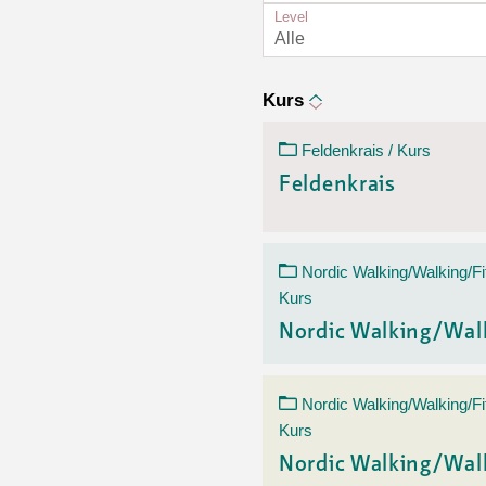
Ortsvertretungen Laufental
Hitze-Hotline
Sprachen
Level
Infobus «mobil bi dir»
Weitere 
Alle
Altersstrategien und Leitbilder
Digital Café
NFT-Kollektion
AGB
Beratung und Begegnung
Privatstunden und Support
Kurs
Digitale Kompetenz für Ältere
QR-Einzahlungsschein
Feldenkrais / Kurs
Anleitung für Online Unterricht
Feldenkrais
Nordic Walking/Walking/Fi
Kurs
Nordic Walking/Wal
Nordic Walking/Walking/Fi
Kurs
Nordic Walking/Wal