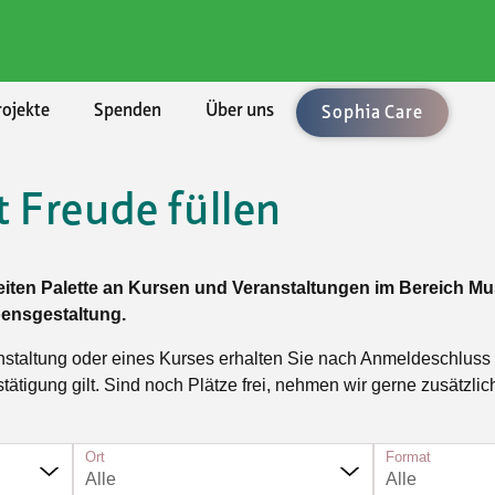
rojekte
Spenden
Über uns
Sophia Care
 Freude füllen
chaften
ement
len
enden
ung
Rechtsberatung
Umzüge und Räumungen
Aktuell
BKB - Basler Kantonalbank
lärungen
uftrag
bote
sel-Landschaft
sbedingungen
Vorsorge/Docupass
Gartenarbeiten
Alle Angebote
reiten Palette an Kursen und Veranstaltungen im Bereich Musi
le Unterstützung
Technologien
sel-Stadt
Testament
Achtsamkeit
ensgestaltung.
sleistungen
ft, Natur, Kultur
n
icht
Testament-Konfigurator
Ballsport
nstaltung oder eines Kurses erhalten Sie nach Anmeldeschluss
er
t und Spiel
hmen
Testament-Rechner
Fitness und Gymnastik
stätigung gilt. Sind noch Plätze frei, nehmen wir gerne zusätz
taltung
enossenschaften
Krafttraining im Fitnesscenter
n und Singen
Ort
Outdoorsport
Format
Alle
Alle