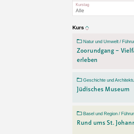
Ortsvertretungen Laufental
Hitze-Hotline
Sprachen
Kurstag
Infobus «mobil bi dir»
Weitere 
Alle
Altersstrategien und Leitbilder
Digital Café
NFT-Kollektion
AGB
Beratung und Begegnung
Privatstunden und Support
Kurs
Digitale Kompetenz für Ältere
QR-Einzahlungsschein
Natur und Umwelt / Führu
Anleitung für Online Unterricht
Zoorundgang – Vielf
erleben
Geschichte und Architektu
Jüdisches Museum
Basel und Region / Führu
Rund ums St. Johan