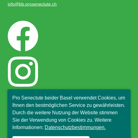
info@bb.prosenectute.ch
close
Pro Senectute beider Basel verwendet Cookies, um
Hallo, ich bin Sophia und
Ihnen den bestmöglichen Service zu gewährleisten.
beantworte gerne Ihre
Durch die weitere Nutzung der Website stimmen
Fragen.
Sie der Verwendung von Cookies zu. Weitere
Informationen:
Datenschutzbestimmungen.
© Pro Senectute beider Basel, 2018