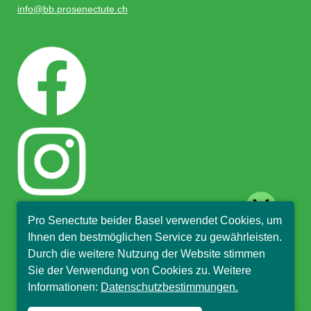
info@bb.prosenectute.ch
close
Pro Senectute beider Basel verwendet Cookies, um
Hallo, ich bin Sophia und
Ihnen den bestmöglichen Service zu gewährleisten.
beantworte gerne Ihre
Durch die weitere Nutzung der Website stimmen
Fragen.
Sie der Verwendung von Cookies zu. Weitere
Informationen:
Datenschutzbestimmungen.
© Pro Senectute beider Basel, 2018