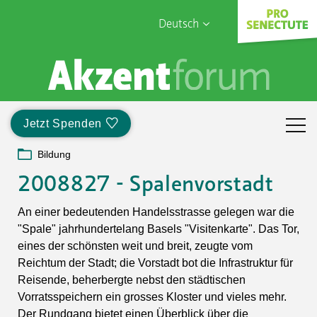
Deutsch
English
Sophia Care
Français
Türk
Jetzt Spenden
Italiano
Bildung
2008827 - Spalenvorstadt
An einer bedeutenden Handelsstrasse gelegen war die
"Spale" jahrhundertelang Basels "Visitenkarte". Das Tor,
eines der schönsten weit und breit, zeugte vom
Reichtum der Stadt; die Vorstadt bot die Infrastruktur für
Reisende, beherbergte nebst den städtischen
Vorratsspeichern ein grosses Kloster und vieles mehr.
Der Rundgang bietet einen Überblick über die