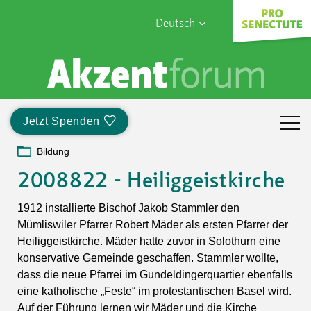
Deutsch
English
Sophia Care
Français
Türk
Jetzt Spenden
Italiano
Bildung
2008822 - Heiliggeistkirche
1912 installierte Bischof Jakob Stammler den
Mümliswiler Pfarrer Robert Mäder als ersten Pfarrer der
Heiliggeistkirche. Mäder hatte zuvor in Solothurn eine
konservative Gemeinde geschaffen. Stammler wollte,
dass die neue Pfarrei im Gundeldingerquartier ebenfalls
eine katholische „Feste“ im protestantischen Basel wird.
Auf der Führung lernen wir Mäder und die Kirche