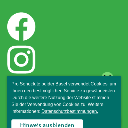
close
Pro Senectute beider Basel verwendet Cookies, um
Hallo, ich bin Sophia und
Ihnen den bestmöglichen Service zu gewährleisten.
beantworte gerne Ihre
Durch die weitere Nutzung der Website stimmen
Fragen.
Sie der Verwendung von Cookies zu. Weitere
Informationen:
Datenschutzbestimmungen.
© Pro Senectute beider Basel, 2018
Hinweis ausblenden