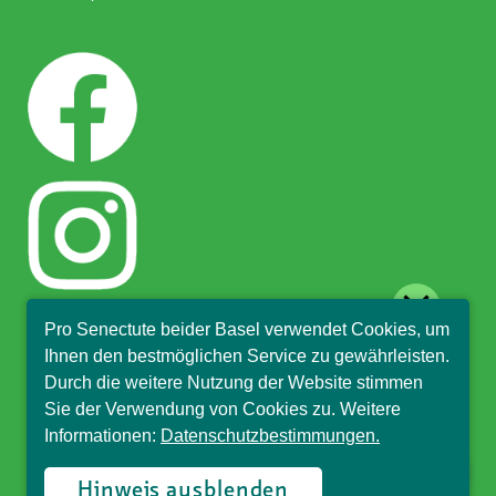
close
Pro Senectute beider Basel verwendet Cookies, um
Hallo, ich bin Sophia und
Ihnen den bestmöglichen Service zu gewährleisten.
beantworte gerne Ihre
Durch die weitere Nutzung der Website stimmen
Fragen.
Sie der Verwendung von Cookies zu. Weitere
Informationen:
Datenschutzbestimmungen.
© Pro Senectute beider Basel, 2018
Hinweis ausblenden