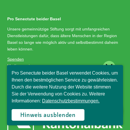
Pro Senectute beider Basel
Unsere gemeinnützige Stiftung sorgt mit umfangreichen
Dienstleistungen dafür, dass ältere Menschen in der Region
Basel so lange wie möglich aktiv und selbstbestimmt daheim
leben können.
Spenden
close
Medienservice
Stellenangebote
Pro Senectute beider Basel verwendet Cookies, um
Hallo, ich bin Sophia und
Impressum/Datenschutz
Ihnen den bestmöglichen Service zu gewährleisten.
beantworte gerne Ihre
Durch die weitere Nutzung der Website stimmen
Fragen.
Sie der Verwendung von Cookies zu. Weitere
Sponsor
Informationen:
Datenschutzbestimmungen.
Hinweis ausblenden