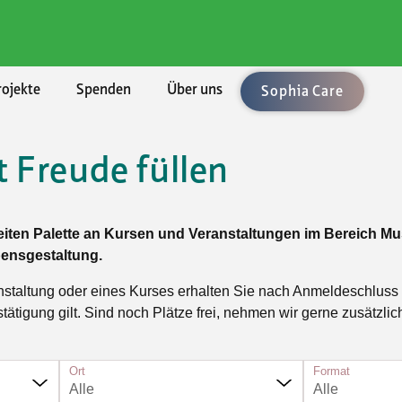
rojekte
Spenden
Über uns
Sophia Care
 Freude füllen
chaften
ement
len
enden
ung
Rechtsberatung
Umzüge und Räumungen
Aktuell
BKB - Basler Kantonalbank
lärungen
uftrag
bote
sel-Landschaft
sbedingungen
Vorsorge/Docupass
Gartenarbeiten
Alle Angebote
reiten Palette an Kursen und Veranstaltungen im Bereich Musi
le Unterstützung
Technologien
sel-Stadt
Testament
Achtsamkeit
ensgestaltung.
sleistungen
ft, Natur, Kultur
n
icht
Testament-Konfigurator
Ballsport
nstaltung oder eines Kurses erhalten Sie nach Anmeldeschluss
er
t und Spiel
hmen
Testament-Rechner
Fitness und Gymnastik
stätigung gilt. Sind noch Plätze frei, nehmen wir gerne zusätz
taltung
enossenschaften
Krafttraining im Fitnesscenter
n und Singen
Ort
Outdoorsport
Format
Alle
Alle