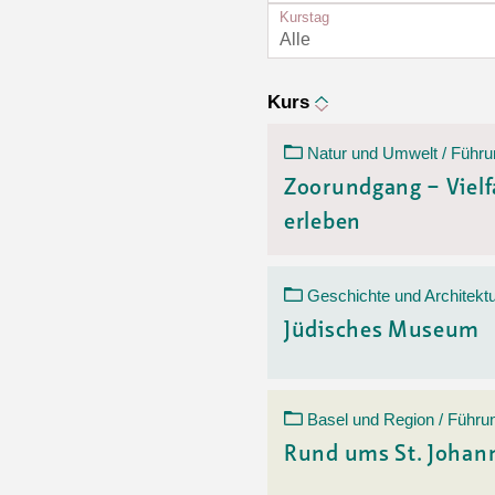
Ortsvertretungen Laufental
Hitze-Hotline
Sprachen
Kurstag
Infobus «mobil bi dir»
Weitere 
Alle
Altersstrategien und Leitbilder
Digital Café
NFT-Kollektion
AGB
Beratung und Begegnung
Privatstunden und Support
Kurs
Digitale Kompetenz für Ältere
QR-Einzahlungsschein
Natur und Umwelt / Führu
Anleitung für Online Unterricht
Zoorundgang – Vielf
erleben
Geschichte und Architektu
Jüdisches Museum
Basel und Region / Führu
Rund ums St. Johan