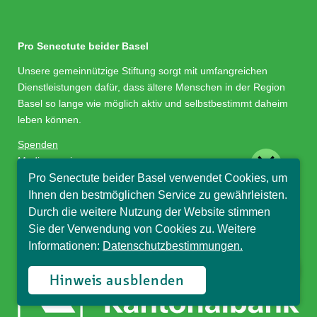
Pro Senectute beider Basel
Unsere gemeinnützige Stiftung sorgt mit umfangreichen
Dienstleistungen dafür, dass ältere Menschen in der Region
Basel so lange wie möglich aktiv und selbstbestimmt daheim
leben können.
Spenden
close
Medienservice
Stellenangebote
Pro Senectute beider Basel verwendet Cookies, um
Hallo, ich bin Sophia und
Impressum/Datenschutz
Ihnen den bestmöglichen Service zu gewährleisten.
beantworte gerne Ihre
Durch die weitere Nutzung der Website stimmen
Fragen.
Sie der Verwendung von Cookies zu. Weitere
Sponsor
Informationen:
Datenschutzbestimmungen.
Hinweis ausblenden