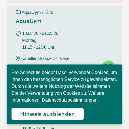
AquaGym / Kurs
AquaGym
10.08.26 - 21.09.26
Montag
11:15 - 12:00 Uhr
Kapellenstrasse 17, Basel
close
CHF 112.00
Pro Senectute beider Basel verwendet Cookies, um
7 Lektionen
Hallo, ich bin Sophia und
Ihnen den bestmöglichen Service zu gewährleisten.
beantworte gerne Ihre
Durch die weitere Nutzung der Website stimmen
Fragen.
Sie der Verwendung von Cookies zu. Weitere
Yoga / Kurs
Informationen:
Datenschutzbestimmungen.
Yoga
Hinweis ausblenden
10.08.26 - 21.09.26
Montag
11:30 - 12:30 Uhr