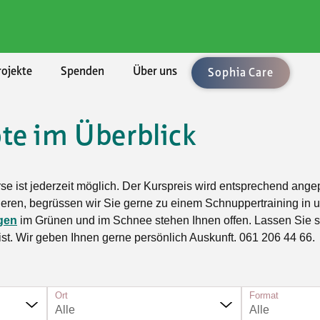
rojekte
Spenden
Über uns
Sophia Care
te im Überblick
chaften
ement
len
enden
ung
Rechtsberatung
Umzüge und Räumungen
Aktuell
BKB - Basler Kantonalbank
lärungen
uftrag
bote
sel-Landschaft
sbedingungen
Vorsorge/Docupass
Gartenarbeiten
Alle Angebote
urse ist jederzeit möglich. Der Kurspreis wird entsprechend ang
le Unterstützung
Technologien
sel-Stadt
Testament
Achtsamkeit
inieren, begrüssen wir Sie gerne zu einem Schnuppertraining in
gen
im Grünen und im Schnee stehen Ihnen offen. Lassen Sie s
sleistungen
ft, Natur, Kultur
n
icht
Testament-Konfigurator
Ballsport
 ist. Wir geben Ihnen gerne persönlich Auskunft. 061 206 44 66.
er
t und Spiel
hmen
Testament-Rechner
Fitness und Gymnastik
taltung
enossenschaften
Krafttraining im Fitnesscenter
n und Singen
Ort
Format
Outdoorsport
Alle
Alle