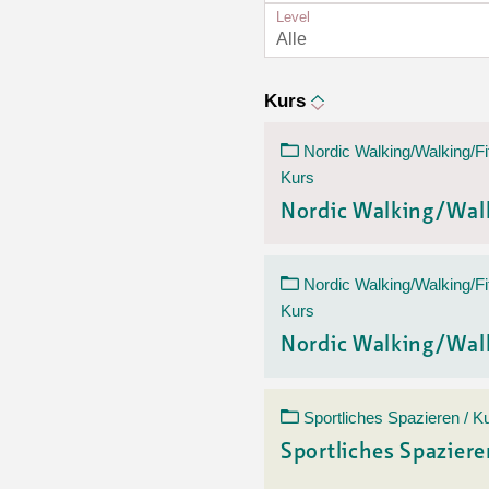
Ortsvertretungen Laufental
Hitze-Hotline
Sprachen
Level
Infobus «mobil bi dir»
Weitere 
Alle
Altersstrategien und Leitbilder
Digital Café
NFT-Kollektion
AGB
Beratung und Begegnung
Privatstunden und Support
Kurs
Digitale Kompetenz für Ältere
QR-Einzahlungsschein
Nordic Walking/Walking/Fi
Anleitung für Online Unterricht
Kurs
Nordic Walking/Wal
Nordic Walking/Walking/Fi
Kurs
Nordic Walking/Wal
Sportliches Spazieren / K
Sportliches Spazier