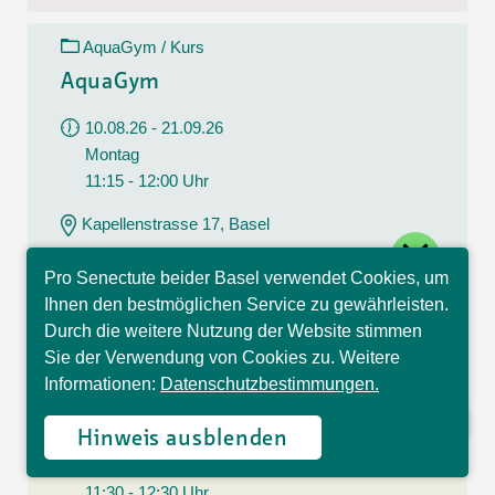
AquaGym / Kurs
AquaGym
10.08.26 - 21.09.26
Montag
11:15 - 12:00 Uhr
Kapellenstrasse 17, Basel
close
CHF 112.00
Pro Senectute beider Basel verwendet Cookies, um
7 Lektionen
Hallo, ich bin Sophia und
Ihnen den bestmöglichen Service zu gewährleisten.
beantworte gerne Ihre
Durch die weitere Nutzung der Website stimmen
Fragen.
Sie der Verwendung von Cookies zu. Weitere
Yoga / Kurs
Informationen:
Datenschutzbestimmungen.
Yoga
Hinweis ausblenden
10.08.26 - 21.09.26
Montag
11:30 - 12:30 Uhr