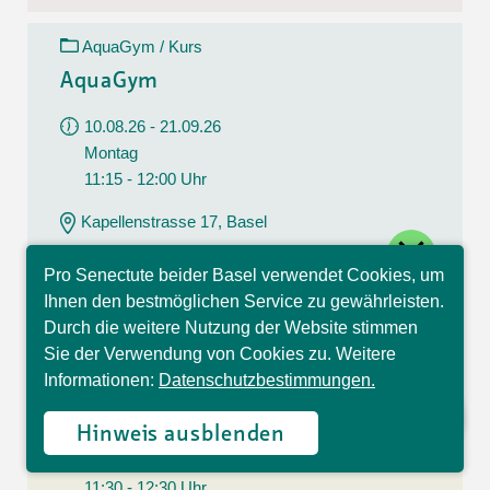
AquaGym / Kurs
AquaGym
10.08.26 - 21.09.26
Montag
11:15 - 12:00 Uhr
Kapellenstrasse 17, Basel
close
CHF 112.00
Pro Senectute beider Basel verwendet Cookies, um
7 Lektionen
Hallo, ich bin Sophia und
Ihnen den bestmöglichen Service zu gewährleisten.
beantworte gerne Ihre
Durch die weitere Nutzung der Website stimmen
Fragen.
Sie der Verwendung von Cookies zu. Weitere
Yoga / Kurs
Informationen:
Datenschutzbestimmungen.
Yoga
Hinweis ausblenden
10.08.26 - 21.09.26
Montag
11:30 - 12:30 Uhr