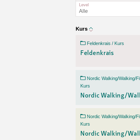
Ortsvertretungen Laufental
Hitze-Hotline
Sprachen
Level
Infobus «mobil bi dir»
Weitere 
Alle
Altersstrategien und Leitbilder
Digital Café
NFT-Kollektion
AGB
Beratung und Begegnung
Privatstunden und Support
Kurs
Digitale Kompetenz für Ältere
QR-Einzahlungsschein
Feldenkrais / Kurs
Anleitung für Online Unterricht
Feldenkrais
Nordic Walking/Walking/Fi
Kurs
Nordic Walking/Wal
Nordic Walking/Walking/Fi
Kurs
Nordic Walking/Wal