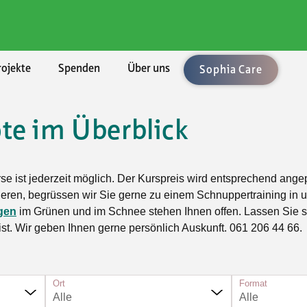
rojekte
Spenden
Über uns
Sophia Care
te im Überblick
chaften
ement
len
enden
ung
Rechtsberatung
Umzüge und Räumungen
Aktuell
BKB - Basler Kantonalbank
lärungen
uftrag
bote
sel-Landschaft
sbedingungen
Vorsorge/Docupass
Gartenarbeiten
Alle Angebote
urse ist jederzeit möglich. Der Kurspreis wird entsprechend ang
le Unterstützung
Technologien
sel-Stadt
Testament
Achtsamkeit
inieren, begrüssen wir Sie gerne zu einem Schnuppertraining in
gen
im Grünen und im Schnee stehen Ihnen offen. Lassen Sie s
sleistungen
ft, Natur, Kultur
n
icht
Testament-Konfigurator
Ballsport
 ist. Wir geben Ihnen gerne persönlich Auskunft. 061 206 44 66.
er
t und Spiel
hmen
Testament-Rechner
Fitness und Gymnastik
taltung
enossenschaften
Krafttraining im Fitnesscenter
n und Singen
Ort
Format
Outdoorsport
Alle
Alle