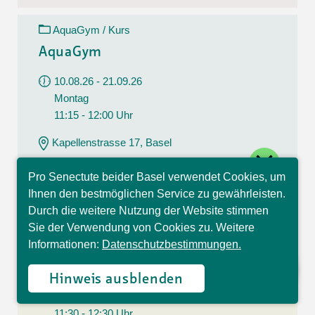
AquaGym / Kurs
AquaGym
10.08.26 - 21.09.26
Montag
11:15 - 12:00 Uhr
Kapellenstrasse 17, Basel
close
CHF 112.00
Pro Senectute beider Basel verwendet Cookies, um
7 Lektionen
Hallo, ich bin Sophia und
Ihnen den bestmöglichen Service zu gewährleisten.
beantworte gerne Ihre
Durch die weitere Nutzung der Website stimmen
Fragen.
Sie der Verwendung von Cookies zu. Weitere
Yoga / Kurs
Informationen:
Datenschutzbestimmungen.
Yoga
Hinweis ausblenden
10.08.26 - 21.09.26
Montag
11:30 - 12:30 Uhr