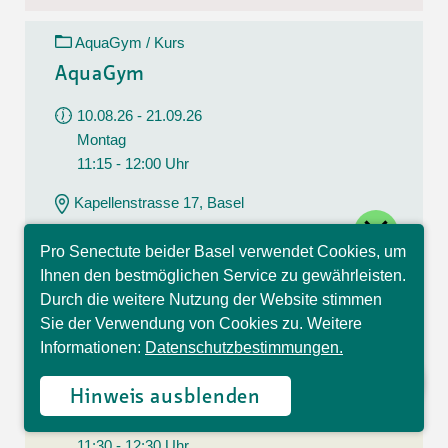
AquaGym / Kurs
AquaGym
10.08.26 - 21.09.26
Montag
11:15 - 12:00 Uhr
Kapellenstrasse 17, Basel
close
CHF 112.00
Pro Senectute beider Basel verwendet Cookies, um
7 Lektionen
Hallo, ich bin Sophia und
Ihnen den bestmöglichen Service zu gewährleisten.
beantworte gerne Ihre
Durch die weitere Nutzung der Website stimmen
Fragen.
Sie der Verwendung von Cookies zu. Weitere
Yoga / Kurs
Informationen:
Datenschutzbestimmungen.
Yoga
Hinweis ausblenden
10.08.26 - 21.09.26
Montag
11:30 - 12:30 Uhr