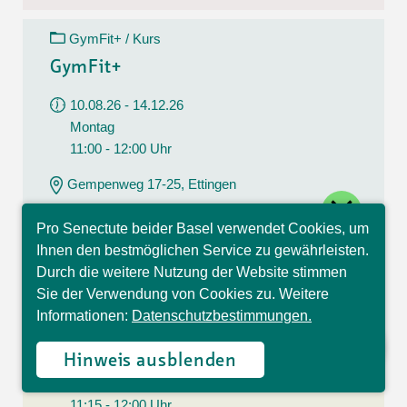
GymFit+ / Kurs
GymFit+
10.08.26 - 14.12.26
Montag
11:00 - 12:00 Uhr
Gempenweg 17-25, Ettingen
close
CHF 204.00
Pro Senectute beider Basel verwendet Cookies, um
17 Lektionen
Hallo, ich bin Sophia und
Ihnen den bestmöglichen Service zu gewährleisten.
beantworte gerne Ihre
Durch die weitere Nutzung der Website stimmen
Fragen.
Sie der Verwendung von Cookies zu. Weitere
AquaGym / Kurs
Informationen:
Datenschutzbestimmungen.
AquaGym
Hinweis ausblenden
10.08.26 - 21.09.26
Montag
11:15 - 12:00 Uhr