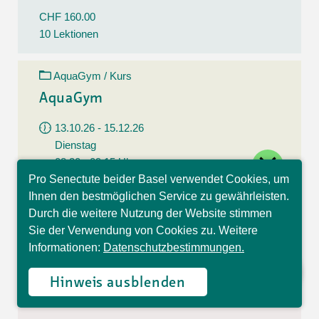
CHF 160.00
10 Lektionen
AquaGym / Kurs
AquaGym
13.10.26 - 15.12.26
Dienstag
close
08:30 - 09:15 Uhr
Pro Senectute beider Basel verwendet Cookies, um
Kapellenstrasse 17, Basel
Hallo, ich bin Sophia und
Ihnen den bestmöglichen Service zu gewährleisten.
beantworte gerne Ihre
Durch die weitere Nutzung der Website stimmen
CHF 160.00
Fragen.
Sie der Verwendung von Cookies zu. Weitere
10 Lektionen
Informationen:
Datenschutzbestimmungen.
AquaGym / Kurs
Hinweis ausblenden
AquaGym