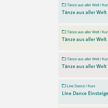
Ortsvertretungen Laufental
Hitze-Hotline
Sprachen
Tänze aus aller Welt / Kur
Infobus «mobil bi dir»
Weitere 
Altersstrategien und Leitbilder
Digital Café
Tänze aus aller Welt
NFT-Kollektion
AGB
Beratung und Begegnung
Privatstunden und Support
Digitale Kompetenz für Ältere
QR-Einzahlungsschein
Tänze aus aller Welt / Kur
Anleitung für Online Unterricht
Tänze aus aller Welt
Tänze aus aller Welt / Kur
Tänze aus aller Welt
Line Dance / Kurs
Line Dance Einsteig