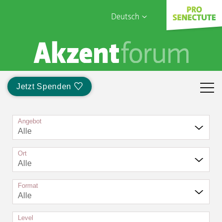
Deutsch
English
Sophia Care
Français
Türk
Jetzt Spenden
Italiano
Angebot
Alle
Ort
Alle
Format
Alle
Level