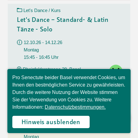
Let's Dance / Kurs
Let's Dance – Standard- & Latin
Tänze - Solo
12.10.26 - 14.12.26
Montag
15:45 - 16:45 Uhr
close
Rheinfelderstrasse 29, Basel
Pro Senectute beider Basel verwendet Cookies, um
CHF 160.00
Hallo, ich bin Sophia und
Ihnen den bestmöglichen Service zu gewährleisten.
beantworte gerne Ihre
10 Lektionen
Durch die weitere Nutzung der Website stimmen
Fragen.
Sie der Verwendung von Cookies zu. Weitere
Line Dance / Kurs
Informationen:
Datenschutzbestimmungen.
Line Dance
Hinweis ausblenden
12.10.26 - 14.12.26
Montag