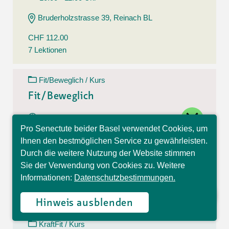
Bruderholzstrasse 39, Reinach BL
CHF 112.00
7 Lektionen
Fit/Beweglich / Kurs
Fit/Beweglich
close
11.08.26 - 22.09.26
Pro Senectute beider Basel verwendet Cookies, um
Dienstag
Hallo, ich bin Sophia und
Ihnen den bestmöglichen Service zu gewährleisten.
10:30 - 11:30 Uhr
beantworte gerne Ihre
Durch die weitere Nutzung der Website stimmen
Fragen.
Belchenstrasse 15, Basel
Sie der Verwendung von Cookies zu. Weitere
Informationen:
Datenschutzbestimmungen.
CHF 112.00
7 Lektionen
Hinweis ausblenden
KraftFit / Kurs