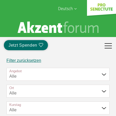
Deutsch
English
Sophia Care
Français
Türk
Jetzt Spenden
Italiano
Filter zurücksetzen
Angebot
Alle
Ort
Alle
Kurstag
Alle