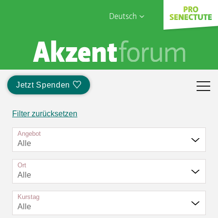
Deutsch
English
Sophia Care
Français
Türk
Jetzt Spenden
Italiano
Filter zurücksetzen
Angebot
Alle
Ort
Alle
Kurstag
Alle