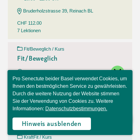
Bruderholzstrasse 39, Reinach BL
CHF 112.00
7 Lektionen
Fit/Beweglich / Kurs
Fit/Beweglich
close
11.08.26 - 22.09.26
Pro Senectute beider Basel verwendet Cookies, um
Dienstag
Hallo, ich bin Sophia und
Ihnen den bestmöglichen Service zu gewährleisten.
10:30 - 11:30 Uhr
beantworte gerne Ihre
Durch die weitere Nutzung der Website stimmen
Fragen.
Belchenstrasse 15, Basel
Sie der Verwendung von Cookies zu. Weitere
Informationen:
Datenschutzbestimmungen.
CHF 112.00
7 Lektionen
Hinweis ausblenden
KraftFit / Kurs