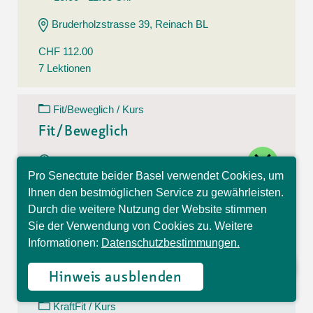
Bruderholzstrasse 39, Reinach BL
CHF 112.00
7 Lektionen
Fit/Beweglich / Kurs
Fit/Beweglich
close
11.08.26 - 22.09.26
Pro Senectute beider Basel verwendet Cookies, um
Dienstag
Hallo, ich bin Sophia und
Ihnen den bestmöglichen Service zu gewährleisten.
10:30 - 11:30 Uhr
beantworte gerne Ihre
Durch die weitere Nutzung der Website stimmen
Fragen.
Belchenstrasse 15, Basel
Sie der Verwendung von Cookies zu. Weitere
Informationen:
Datenschutzbestimmungen.
CHF 112.00
7 Lektionen
Hinweis ausblenden
KraftFit / Kurs