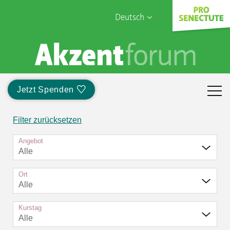
Deutsch
English
Sophia Care
Français
Türk
Jetzt Spenden
Italiano
Filter zurücksetzen
Angebot
Alle
Ort
Alle
Kurstag
Alle