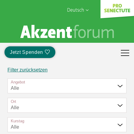
Deutsch
English
Sophia Care
Français
Türk
Jetzt Spenden
Italiano
Filter zurücksetzen
Angebot
Alle
Ort
Alle
Kurstag
Alle