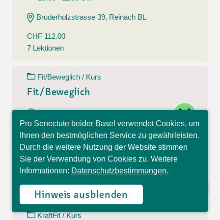
Bruderholzstrasse 39, Reinach BL
CHF 112.00
7 Lektionen
Fit/Beweglich / Kurs
Fit/Beweglich
close
11.08.26 - 22.09.26
Pro Senectute beider Basel verwendet Cookies, um
Dienstag
Hallo, ich bin Sophia und
Ihnen den bestmöglichen Service zu gewährleisten.
10:30 - 11:30 Uhr
beantworte gerne Ihre
Durch die weitere Nutzung der Website stimmen
Fragen.
Belchenstrasse 15, Basel
Sie der Verwendung von Cookies zu. Weitere
Informationen:
Datenschutzbestimmungen.
CHF 112.00
7 Lektionen
Hinweis ausblenden
KraftFit / Kurs