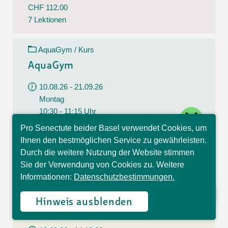
CHF 112.00
7 Lektionen
AquaGym / Kurs
AquaGym
10.08.26 - 21.09.26
Montag
close
10:30 - 11:15 Uhr
Pro Senectute beider Basel verwendet Cookies, um
Kapellenstrasse 17, Basel
Hallo, ich bin Sophia und
Ihnen den bestmöglichen Service zu gewährleisten.
beantworte gerne Ihre
CHF 112.00
Durch die weitere Nutzung der Website stimmen
Fragen.
7 Lektionen
Sie der Verwendung von Cookies zu. Weitere
Informationen:
Datenschutzbestimmungen.
GymFit+ / Kurs
Hinweis ausblenden
GymFit+