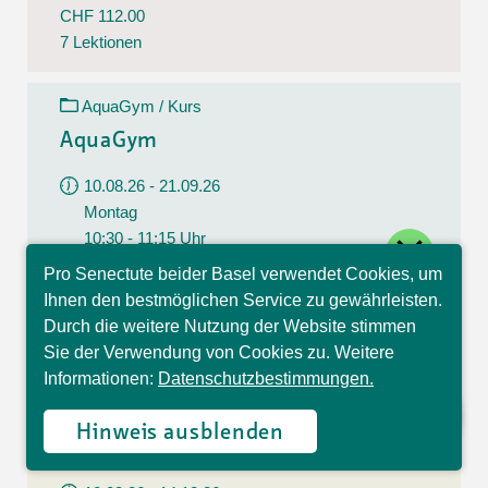
CHF 112.00
7 Lektionen
AquaGym / Kurs
AquaGym
10.08.26 - 21.09.26
Montag
close
10:30 - 11:15 Uhr
Pro Senectute beider Basel verwendet Cookies, um
Kapellenstrasse 17, Basel
Hallo, ich bin Sophia und
Ihnen den bestmöglichen Service zu gewährleisten.
beantworte gerne Ihre
CHF 112.00
Durch die weitere Nutzung der Website stimmen
Fragen.
7 Lektionen
Sie der Verwendung von Cookies zu. Weitere
Informationen:
Datenschutzbestimmungen.
GymFit+ / Kurs
Hinweis ausblenden
GymFit+