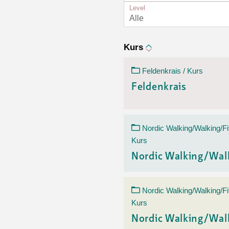
Ortsvertretungen Laufental
Hitze-Hotline
Sprachen
Level
Infobus «mobil bi dir»
Weitere 
Alle
Altersstrategien und Leitbilder
Digital Café
NFT-Kollektion
AGB
Beratung und Begegnung
Privatstunden und Support
Kurs
Digitale Kompetenz für Ältere
QR-Einzahlungsschein
Feldenkrais / Kurs
Anleitung für Online Unterricht
Feldenkrais
Nordic Walking/Walking/Fi
Kurs
Nordic Walking/Wal
Nordic Walking/Walking/Fi
Kurs
Nordic Walking/Wal