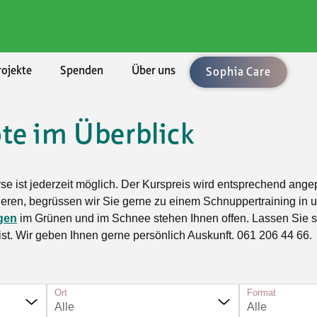
rojekte
Spenden
Über uns
Sophia Care
te im Überblick
chaften
ement
len
enden
ung
Rechtsberatung
Umzüge und Räumungen
Aktuell
BKB - Basler Kantonalbank
lärungen
uftrag
bote
sel-Landschaft
sbedingungen
Vorsorge/Docupass
Gartenarbeiten
Alle Angebote
urse ist jederzeit möglich. Der Kurspreis wird entsprechend ang
le Unterstützung
Technologien
sel-Stadt
Testament
Achtsamkeit
inieren, begrüssen wir Sie gerne zu einem Schnuppertraining in
gen
im Grünen und im Schnee stehen Ihnen offen. Lassen Sie s
sleistungen
ft, Natur, Kultur
n
icht
Testament-Konfigurator
Ballsport
 ist. Wir geben Ihnen gerne persönlich Auskunft. 061 206 44 66.
er
t und Spiel
hmen
Testament-Rechner
Fitness und Gymnastik
taltung
enossenschaften
Krafttraining im Fitnesscenter
n und Singen
Ort
Format
Outdoorsport
Alle
Alle