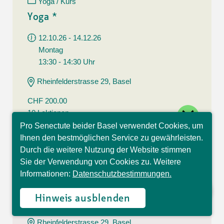
Yoga / Kurs
Yoga *
12.10.26 - 14.12.26
Montag
13:30 - 14:30 Uhr
Rheinfelderstrasse 29, Basel
CHF 200.00
close
10 Lektionen
Pro Senectute beider Basel verwendet Cookies, um
Hallo, ich bin Sophia und
Ihnen den bestmöglichen Service zu gewährleisten.
Yoga / Kurs
beantworte gerne Ihre
Durch die weitere Nutzung der Website stimmen
Fragen.
Yoga *
Sie der Verwendung von Cookies zu. Weitere
Informationen:
Datenschutzbestimmungen.
12.10.26 - 14.12.26
Montag
Hinweis ausblenden
14:30 - 15:30 Uhr
Rheinfelderstrasse 29, Basel