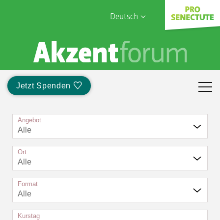
Deutsch
English
Sophia Care
Français
Türk
Jetzt Spenden
Italiano
Angebot
Alle
Ort
Alle
Format
Alle
Kurstag