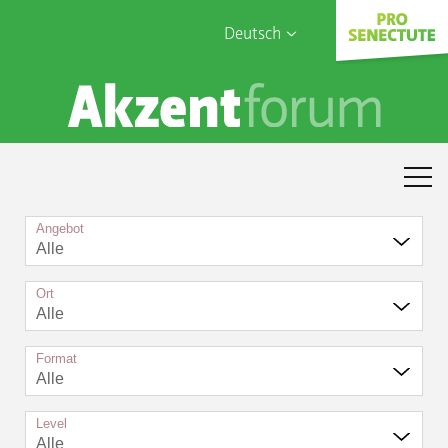
Deutsch
English
Sophia Care
Français
Türk
Italiano
Angebot
Alle
Ort
Alle
Format
Alle
Level
Alle