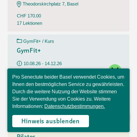
Theodorskirchplatz 7, Basel
CHF 170.00
17 Lektionen
GymFit+ / Kurs
GymFit+
10.08.26 - 14.12.26
close
Montag
Pro Senectute beider Basel verwendet Cookies, um
09:30 - 10:30 Uhr
Hallo, ich bin Sophia und
Ihnen den bestmöglichen Service zu gewährleisten.
beantworte gerne Ihre
Belchenstrasse 15, Basel
Durch die weitere Nutzung der Website stimmen
Fragen.
Sie der Verwendung von Cookies zu. Weitere
CHF 170.00
Informationen:
Datenschutzbestimmungen.
17 Lektionen
Hinweis ausblenden
Pilates / Kurs