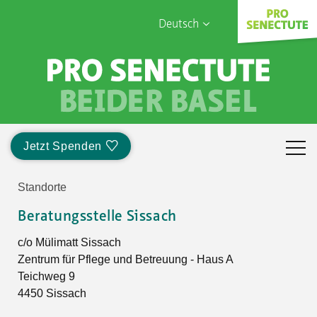
Deutsch
English
Français
Sophia Care
Türk
Italiano
Jetzt Spenden
Standorte
Beratungsstelle Sissach
c/o Mülimatt Sissach
Zentrum für Pflege und Betreuung - Haus A
Teichweg 9
4450 Sissach