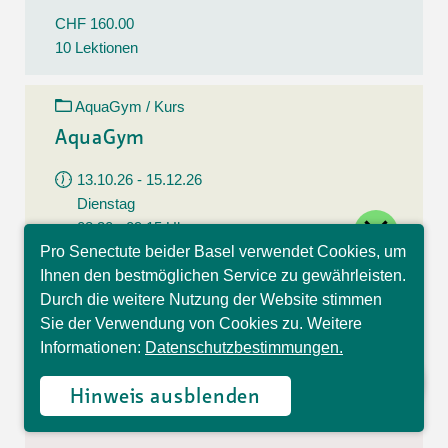
CHF 160.00
10 Lektionen
AquaGym / Kurs
AquaGym
13.10.26 - 15.12.26
Dienstag
close
08:30 - 09:15 Uhr
Pro Senectute beider Basel verwendet Cookies, um
Kapellenstrasse 17, Basel
Hallo, ich bin Sophia und
Ihnen den bestmöglichen Service zu gewährleisten.
beantworte gerne Ihre
Durch die weitere Nutzung der Website stimmen
CHF 160.00
Fragen.
Sie der Verwendung von Cookies zu. Weitere
10 Lektionen
Informationen:
Datenschutzbestimmungen.
AquaGym / Kurs
Hinweis ausblenden
AquaGym