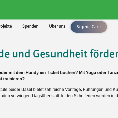
rojekte
Spenden
Über uns
Sophia Care
de und Gesundheit förde
chaften
ement
len
enden
ung
Rechtsberatung
Umzüge und Räumungen
Aktuell
BKB - Basler Kantonalbank
lärungen
uftrag
bote
sel-Landschaft
sbedingungen
Vorsorge/Docupass
Gartenarbeiten
Alle Angebote
der mit dem Handy ein Ticket buchen? Mit Yoga oder Tanze
le Unterstützung
Technologien
sel-Stadt
Testament
Achtsamkeit
t trainieren?
sleistungen
ft, Natur, Kultur
n
icht
Testament-Konfigurator
Ballsport
ute beider Basel bietet zahlreiche Vorträge, Führungen und Ku
er
t und Spiel
hmen
Testament-Rechner
Fitness und Gymnastik
inden vorwiegend tagsüber statt. In den Schulferien werden in 
taltung
enossenschaften
Krafttraining im Fitnesscenter
n und Singen
Outdoorsport