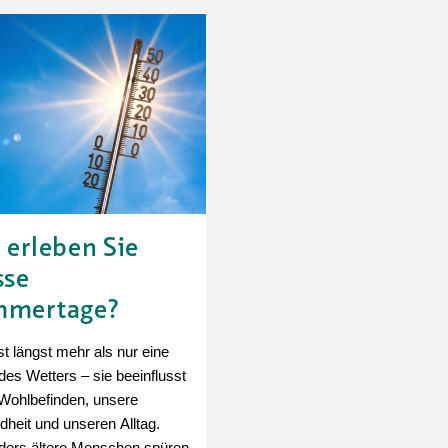
 erleben Sie
sse
mmertage?
st längst mehr als nur eine
des Wetters – sie beeinflusst
Wohlbefinden, unsere
heit und unseren Alltag.
ers ältere Menschen spüren