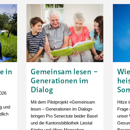
Tanz
Angebote
Wassersport
AGB
e in
Gemeinsam lesen –
Wie
Generationen im
hei
Dialog
So
2026
Mit dem Pilotprojekt «Gemeinsam
Hitze i
g und
lesen – Generationen im Dialog»
Frage 
dlich
bringen Pro Senectute beider Basel
unser 
und die Kantonsbibliothek Liestal
Gesund
Kinder und ältere Menschen
Besond