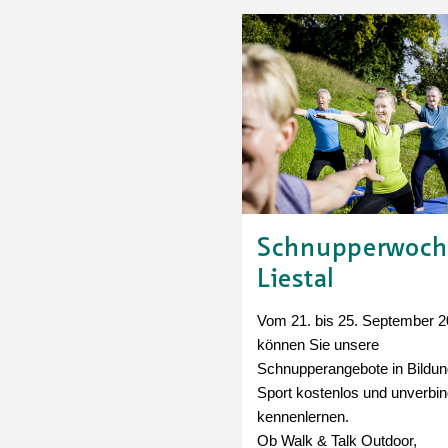
Ortsvertretungen Laufental
Hitze-Hotline
Sprachen
Infobus «mobil bi dir»
Weitere 
Altersstrategien und Leitbilder
Digital Café
NFT-Kollektion
AGB
Beratung und Begegnung
Privatstunden und Support
Digitale Kompetenz für Ältere
QR-Einzahlungsschein
Anleitung für Online Unterricht
Schnupperwoch
Liestal
Vom 21. bis 25. September 
können Sie unsere
Schnupperangebote in Bildun
Sport kostenlos und unverbin
kennenlernen.
Ob Walk & Talk Outdoor,