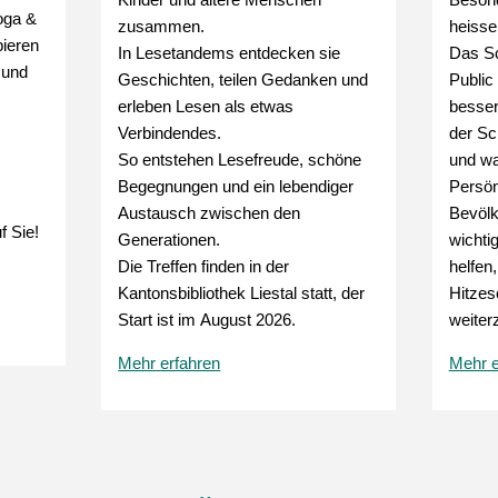
oga &
zusammen.
heisse
bieren
In Lesetandems entdecken sie
Das Sc
 und
Geschichten, teilen Gedanken und
Public
erleben Lesen als etwas
besser
Verbindendes.
der Sc
So entstehen Lesefreude, schöne
und was
Begegnungen und ein lebendiger
Persön
Austausch zwischen den
Bevölk
f Sie!
Generationen.
wichti
Die Treffen finden in der
helfen,
Kantonsbibliothek Liestal statt, der
Hitze
Start ist im August 2026.
weiter
Mehr erfahren
Mehr e