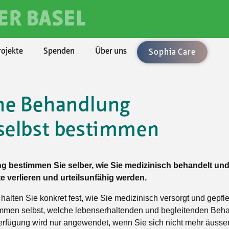
rojekte
Spenden
Über uns
Sophia Care
he Behandlung
chaften
ement
len
enden
ung
Rechtsberatung
Umzüge und Räumungen
Aktuell
BKB - Basler Kantonalbank
 selbst bestimmen
lärungen
uftrag
bote
sel-Landschaft
sbedingungen
Gartenarbeiten
Alle Angebote
Vorsorge/Docupass
le Unterstützung
Technologien
sel-Stadt
Achtsamkeit
Testament
sleistungen
ft, Natur, Kultur
n
icht
Ballsport
Testament-Konfigurator
ng bestimmen Sie selber, wie Sie medizinisch behandelt und
er
t und Spiel
hmen
Fitness und Gymnastik
fte verlieren und urteilsunfähig werden.
Testament-Rechner
taltung
enossenschaften
Krafttraining im Fitnesscenter
 halten Sie konkret fest, wie Sie medizinisch versorgt und gepf
stimmen selbst, welche lebenserhaltenden und begleitenden B
n und Singen
Outdoorsport
erfügung wird nur angewendet, wenn Sie sich nicht mehr äusser