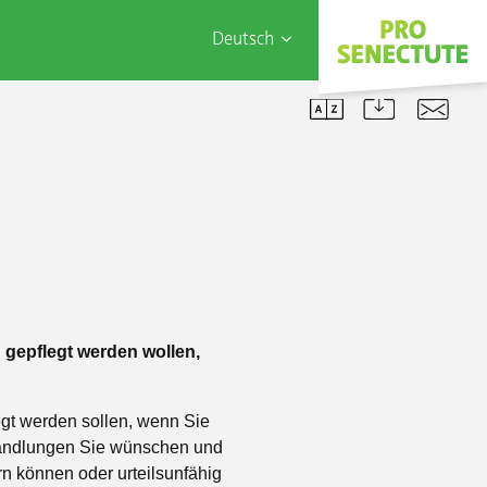
Deutsch
English
Français
Türk
Italiano
Alterssiedlung Rankhof
eMountainbike Touren
Wir suchen
Wohnhaus Belchenstrasse
E-Rikscha-Ausleihe
Mitarbeiterstimmen
Wohnhaus Metzerstrasse
Fitness-Videos zum Üben
Ihr Engagement
Wohnungsanpassungen
Hybrid-Unterricht Fitness
 gepflegt werden wollen,
Schnupperwoche
legt werden sollen, wenn Sie
ehandlungen Sie wünschen und
n können oder urteilsunfähig