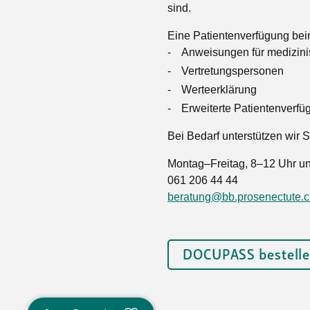
Ortsvertretungen Laufental
Hitze-Hotline
Sprachen
sind.
Infobus «mobil bi dir»
Weitere 
Altersstrategien und Leitbilder
Digital Café
Eine Patientenverfügung be
NFT-Kollektion
AGB
Anweisungen für medizin
Beratung und Begegnung
Privatstunden und Support
Vertretungspersonen
Digitale Kompetenz für Ältere
QR-Einzahlungsschein
Werteerklärung
Anleitung für Online Unterricht
Erweiterte Patientenverf
Bei Bedarf unterstützen wir 
Montag–Freitag, 8–12 Uhr u
061 206 44 44
beratung@bb.prosenectute.
DOCUPASS bestell